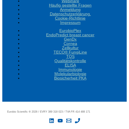
Webinare
Häufig gestellte Fragen
Anmeldung
Datenschutzerklärung.
Cookie-Richtlinie
Impressum
EurobioPlex
EndoPredict breast cancer
GenDx
Cornea
Zellkultur
TECO® FungiLine
TQS
Qualitätskontrolle
ELISA
Immunologie
Molekularbiologie
Biosicherheit PKA
Eurobio Scientific
©
2026 / EVRY 389 318 023 / TVA FR 414 488 171