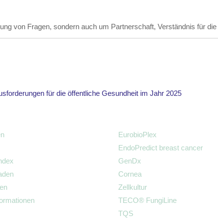
ng von Fragen, sondern auch um Partnerschaft, Verständnis für die 
sforderungen für die öffentliche Gesundheit im Jahr 2025
en
EurobioPlex
EndoPredict breast cancer
ndex
GenDx
aden
Cornea
ten
Zellkultur
ormationen
TECO® FungiLine
TQS