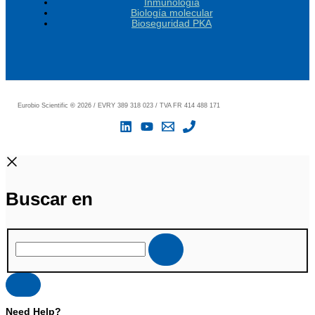
Inmunología
Biología molecular
Bioseguridad PKA
Eurobio Scientific
©
2026 / EVRY 389 318 023 / TVA FR 414 488 171
Buscar en
Need Help?