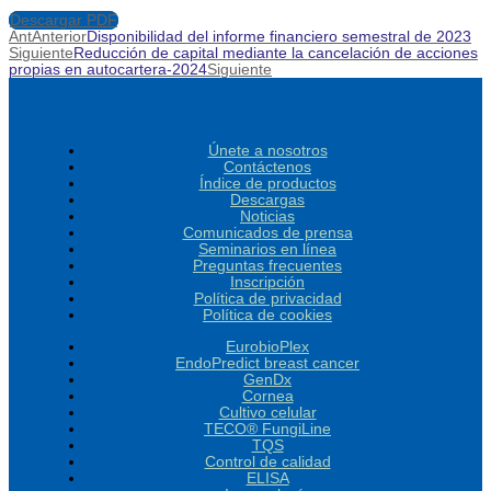
Descargar PDF
Ant
Anterior
Disponibilidad del informe financiero semestral de 2023
Siguiente
Reducción de capital mediante la cancelación de acciones
propias en autocartera-2024
Siguiente
Únete a nosotros
Contáctenos
Índice de productos
Descargas
Noticias
Comunicados de prensa
Seminarios en línea
Preguntas frecuentes
Inscripción
Política de privacidad
Política de cookies
EurobioPlex
EndoPredict breast cancer
GenDx
Cornea
Cultivo celular
TECO® FungiLine
TQS
Control de calidad
ELISA