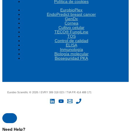
Política de cookies
EurobioPlex
EndoPredict breast cancer
GenDx
Cornea
Cultivo celular
TECO® FungiLine
TQS
Control de calidad
ELISA
Inmunología
Biología molecular
Bioseguridad PKA
Eurobio Scientific
©
2026 / EVRY 389 318 023 / TVA FR 414 488 171
Need Help?