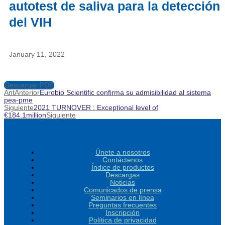
autotest de saliva para la detección
del VIH
January 11, 2022
Descargar PDF
Ant
Anterior
Eurobio Scientific confirma su admisibilidad al sistema
pea-pme
Siguiente
2021 TURNOVER : Exceptional level of
€184.1million
Siguiente
Únete a nosotros
Contáctenos
Índice de productos
Descargas
Noticias
Comunicados de prensa
Seminarios en línea
Preguntas frecuentes
Inscripción
Política de privacidad