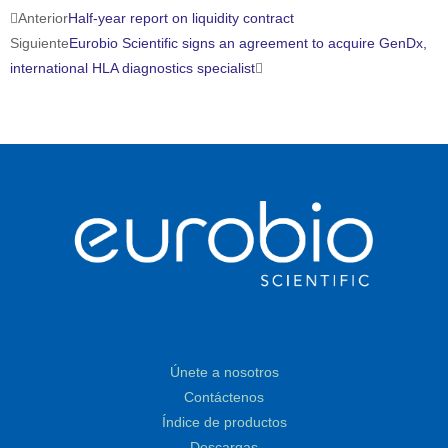
Ant
Siguiente
Anterior
Half-year report on liquidity contract
Siguiente
Eurobio Scientific signs an agreement to acquire GenDx,
international HLA diagnostics specialist
Únete a nosotros
Contáctenos
Índice de productos
Descargas