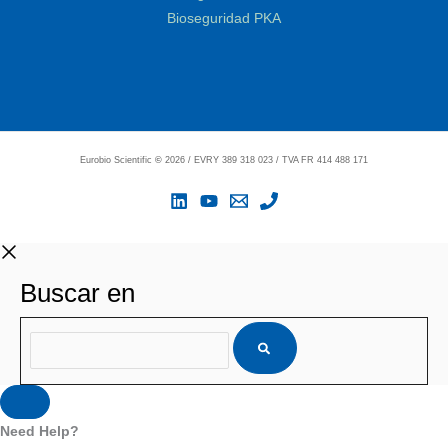
Bioseguridad PKA
Eurobio Scientific
©
2026 / EVRY 389 318 023 / TVA FR 414 488 171
Buscar en
Need Help?