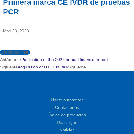
Primera marca CE IVDR de pruebas
PCR
May 23, 2023
Descargar PDF
Ant
Anterior
Publication of the 2022 annual financial report
Siguiente
Acquisition of D.I.D. in Italy
Siguiente
Únete a nosotros
Contáctenos
Índice de productos
Descargas
Noticias