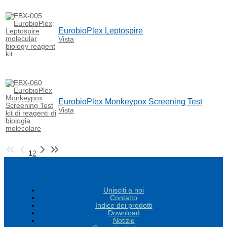
EurobioPlex Leptospire
Vista
EurobioPlex Monkeypox Screening Test
Vista
1
2
Unisciti a noi
Contatto
Indice dei prodotti
Download
Notizie