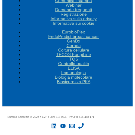
Comunicati stampa
Webinar
Domande frequenti
Registrazione
Informativa sulla privacy
Informativa sui cookie
EurobioPlex
EndoPredict breast cancer
GenDx
Cornea
Coltura cellulare
TECO® FungiLine
TQS
Controllo qualità
ELISA
Immunologia
Biologia molecolare
Biosicurezza PKA
Eurobio Scientific
©
2026 / EVRY 389 318 023 / TVA FR 414 488 171