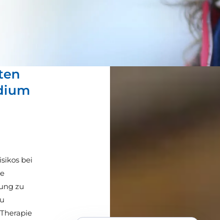
ten
adium
sikos bei
ge
lung zu
zu
 Therapie