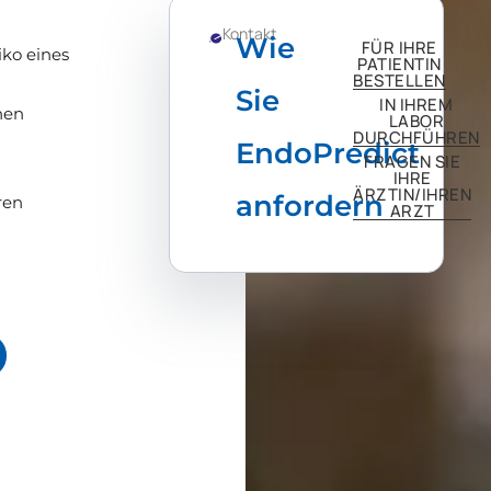
Kontakt
Wie
FÜR IHRE
iko eines
PATIENTIN
BESTELLEN
Sie
IN IHREM
nen
LABOR
DURCHFÜHREN
EndoPredict
FRAGEN SIE
IHRE
ÄRZTIN/IHREN
anfordern
ren
ARZT