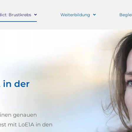
ict: Brustkrebs
Weiterbildung
Begle
 in der
einen genauen
st mit LoE1A in den