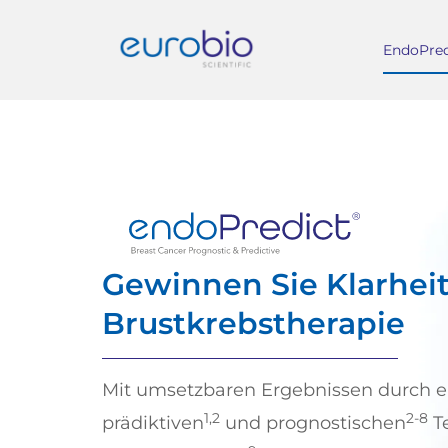
Zum
Inhalt
EndoPred
springen
Gewinnen Sie Klarheit
Brustkrebstherapie
Mit umsetzbaren Ergebnissen durch 
1,2
2-8
prädiktiven
und prognostischen
Te