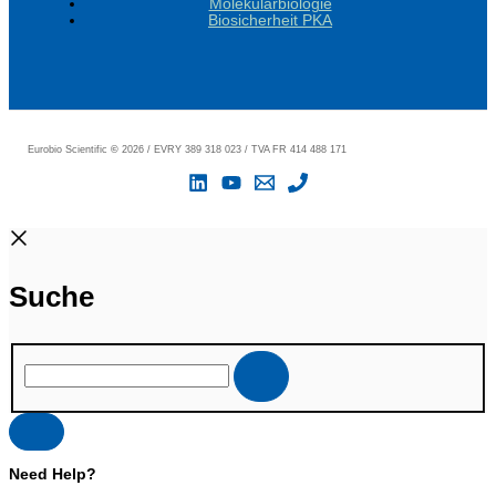
Molekularbiologie
Biosicherheit PKA
Eurobio Scientific
©
2026 / EVRY 389 318 023 / TVA FR 414 488 171
Suche
Need Help?