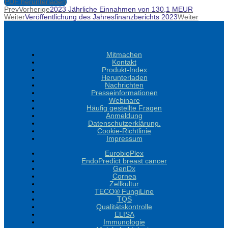
PDF herunterladen
Prev
Vorherige
2023 Jährliche Einnahmen von 130,1 MEUR
Weiter
Veröffentlichung des Jahresfinanzberichts 2023
Weiter
Mitmachen
Kontakt
Produkt-Index
Herunterladen
Nachrichten
Presseinformationen
Webinare
Häufig gestellte Fragen
Anmeldung
Datenschutzerklärung.
Cookie-Richtlinie
Impressum
EurobioPlex
EndoPredict breast cancer
GenDx
Cornea
Zellkultur
TECO® FungiLine
TQS
Qualitätskontrolle
ELISA
Immunologie