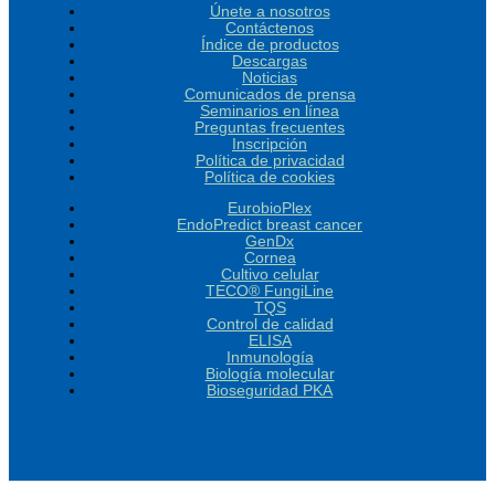
EurobioPlex Zika Virus
Únete a nosotros
Contáctenos
Índice de productos
Descargas
Noticias
Comunicados de prensa
Seminarios en línea
Preguntas frecuentes
Inscripción
Política de privacidad
Política de cookies
EurobioPlex
EndoPredict breast cancer
GenDx
Cornea
Cultivo celular
TECO® FungiLine
TQS
Control de calidad
ELISA
Inmunología
Biología molecular
Bioseguridad PKA