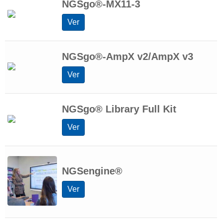
NGSgo®-MX11-3
Ver
NGSgo®-AmpX v2/AmpX v3
Ver
NGSgo® Library Full Kit
Ver
NGSengine®
Ver