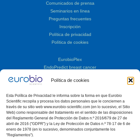
Comunicados de prensa
Seminarios en línea
Preguntas frecuentes
Inscripción
Política de privacidad
Política de cookies
EurobioPlex
EndoPredict breast cancer
GenDx
Política de cookies
Cornea
Cultivo celular
Esta Política de Privacidad le informa sobre la forma en que Eurobio
TECO® FungiLine
Scientific recopila y procesa los datos personales que le conciernen a
TQS
través de su sitio web www.eurobio-scientific.com (en lo sucesivo, el Sitio
Web) como responsable del tratamiento en el sentido de las disposiciones
Control de calidad
del Reglamento General de Protección de Datos n.º 2016/679 de 27 de
ELISA
abril de 2016 ("GDPR") y la Ley de Protección de Datos n.º 78-17 de 6 de
enero de 1978 (en lo sucesivo, denominados conjuntamente los
Inmunología
"Reglamentos").
Biología molecular