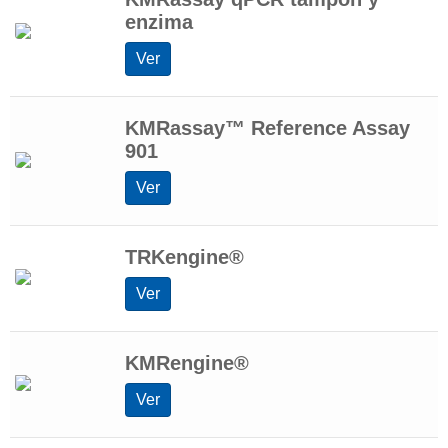
enzima
Ver
KMRassay™ Reference Assay
901
Ver
TRKengine®
Ver
KMRengine®
Ver