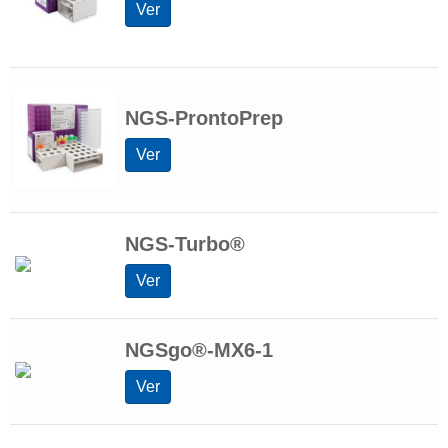
qPCR Monitorización del quimerismo
Ver
Ensayo KMRtype/KMRtrack
Pérdida de HLA
NGS-ProntoPrep
Software de análisis
Ver
NGS Tipificación KIR
NGS-Turbo®
Ver
NGSgo®-MX6-1
Ver