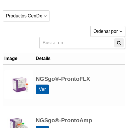
Productos GenDx
Tipificación HLA
Ordenar por
NGS Tipificación HLA
Ordenar por po
Amplificación
Ordenar por no
Image
Details
Preparación de la biblioteca
Ordenar por no
Software de análisis
NGSgo®-ProntoFLX
Ordenar por
Vigilancia del quimerismo
Ver
NGS Seguimiento del quimerismo
Ensayo de seguimiento del quimerismo
Software de análisis
NGSgo®-ProntoAmp