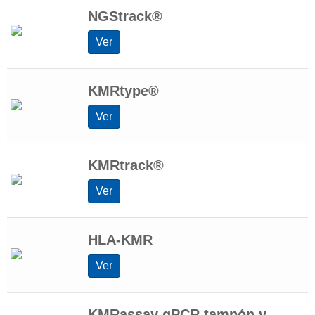
NGStrack®
Ver
KMRtype®
Ver
KMRtrack®
Ver
HLA-KMR
Ver
KMRassay qPCR tampón y