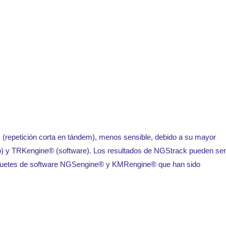
R (repetición corta en tándem), menos sensible, debido a su mayor
o) y TRKengine® (software). Los resultados de NGStrack pueden ser
 paquetes de software NGSengine® y KMRengine® que han sido