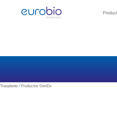
Saltar
al
Produc
contenido
Trasplante
/
Productos GenDx