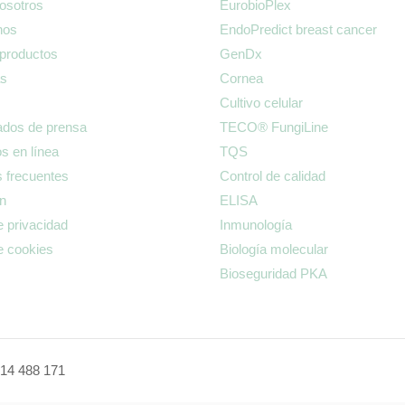
osotros
EurobioPlex
nos
EndoPredict breast cancer
 productos
GenDx
s
Cornea
Cultivo celular
dos de prensa
TECO® FungiLine
s en línea
TQS
 frecuentes
Control de calidad
ón
ELISA
e privacidad
Inmunología
de cookies
Biología molecular
Bioseguridad PKA
14 488 171