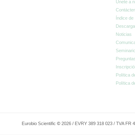
Únete a n
Contácte
Índice de
Descarga
Noticias
Comunica
Seminario
Preguntas
Inscripci
Política d
Política 
Eurobio Scientific
©
2026 / EVRY 389 318 023 / TVA FR 4