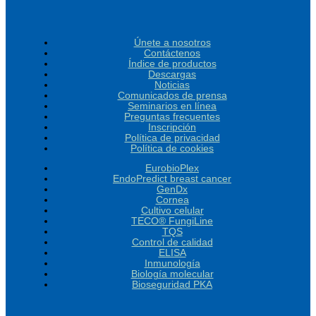
NGSgo®-AmpX KIR
Únete a nosotros
Contáctenos
Índice de productos
Descargas
Noticias
Comunicados de prensa
Seminarios en línea
Preguntas frecuentes
Inscripción
Política de privacidad
Política de cookies
EurobioPlex
EndoPredict breast cancer
GenDx
Cornea
Cultivo celular
TECO® FungiLine
TQS
Control de calidad
ELISA
Inmunología
Biología molecular
Bioseguridad PKA