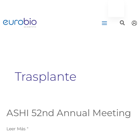
Saltar
al
contenido
Trasplante
ASHI 52nd Annual Meeting
ASHI
52nd
Annual
Leer Más "
Meeting