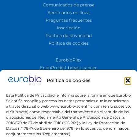
Comunicados de prensa
Seminarios en línea
Preguntas frecuentes
Inscripción
Política de privacidad
Política de cookies
EurobioPlex
EndoPredict breast cancer
GenDx
Política de cookies
Cornea
Cultivo celular
Esta Política de Privacidad le informa sobre la forma en que Eurobio
TECO® FungiLine
Scientific recopila y procesa los datos personales que le conciernen
TQS
a través de su sitio web www.eurobio-scientific.com (en lo sucesivo,
el Sitio Web) como responsable del tratamiento en el sentido de las
Control de calidad
disposiciones del Reglamento General de Protección de Datos n.º
ELISA
2016/679 de 27 de abril de 2016 ("GDPR") y la Ley de Protección de
Datos n.º 78-17 de 6 de enero de 1978 (en lo sucesivo, denominados
Inmunología
conjuntamente los "Reglamentos").
Biología molecular