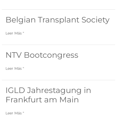
Belgian Transplant Society
Belgian
Transplant
Society
Leer Más "
NTV Bootcongress
NTV
Bootcongress
Leer Más "
IGLD Jahrestagung in
IGLD
Jahrestagung
Frankfurt am Main
in
Frankfurt
Leer Más "
am