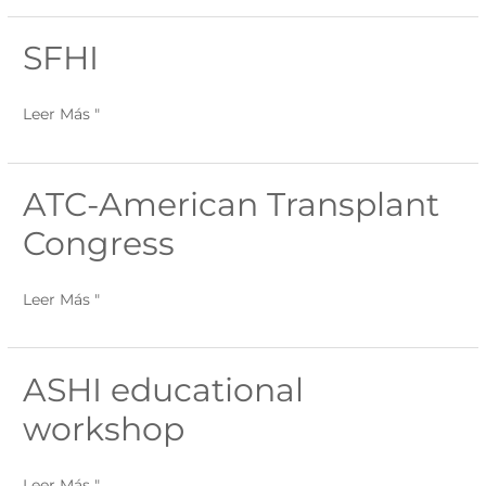
SFHI
SFHI
Leer Más "
ATC-American Transplant
ATC-
American
Congress
Transplant
Congress
Leer Más "
ASHI educational
ASHI
educational
workshop
workshop
Leer Más "