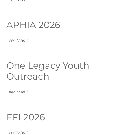
APHIA 2026
APHIA
2026
Leer Más "
One Legacy Youth
One
Legacy
Outreach
Youth
Outreach
Leer Más "
EFI 2026
EFI
2026
Leer Más "