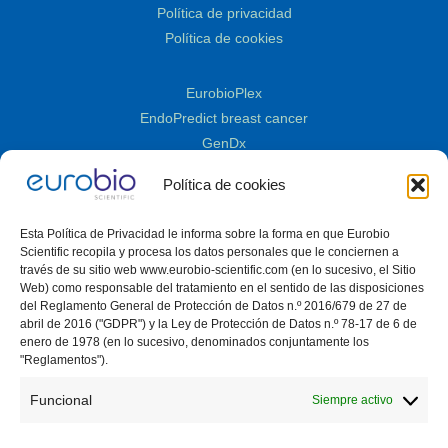
Política de privacidad
Política de cookies
EurobioPlex
EndoPredict breast cancer
GenDx
Cornea
Política de cookies
Cultivo celular
TECO® FungiLine
Esta Política de Privacidad le informa sobre la forma en que Eurobio
TQS
Scientific recopila y procesa los datos personales que le conciernen a
Control de calidad
través de su sitio web www.eurobio-scientific.com (en lo sucesivo, el Sitio
Web) como responsable del tratamiento en el sentido de las disposiciones
ELISA
del Reglamento General de Protección de Datos n.º 2016/679 de 27 de
Inmunología
abril de 2016 ("GDPR") y la Ley de Protección de Datos n.º 78-17 de 6 de
enero de 1978 (en lo sucesivo, denominados conjuntamente los
Biología molecular
"Reglamentos").
Bioseguridad PKA
Funcional
Siempre activo