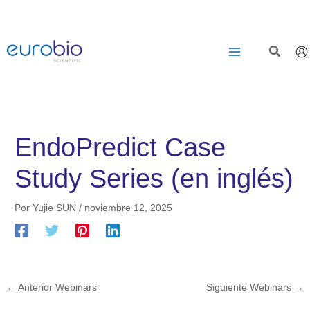
Saltar
al
contenido
EndoPredict Case
Study Series (en inglés)
Por
Yujie SUN
/
noviembre 12, 2025
←
Anterior Webinars
Siguiente Webinars
→