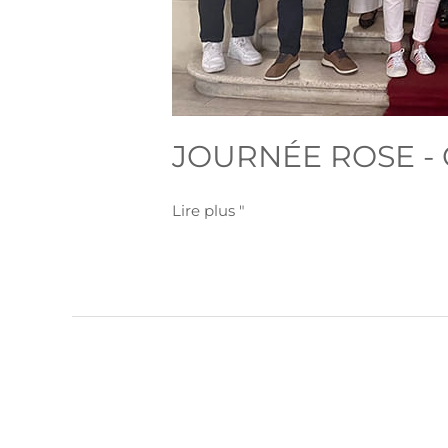
JOURNÉE ROSE - 
Lire plus "
Axé
sur