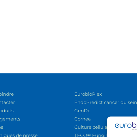
oindre
EurobioPlex
ntacter
EndoPredict cancer du sein
oduits
GenDx
rgements
Cornea
és
Culture cellulaire
qués de presse
TECO® FungiLine