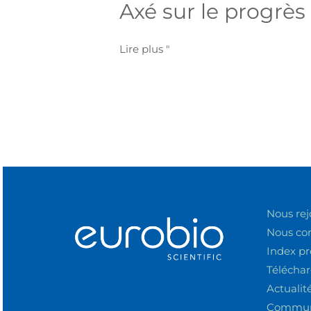
Axé sur le progrès
le
progrès
Lire plus "
Nous rej
Nous co
Index pr
Télécha
Actualit
Communi