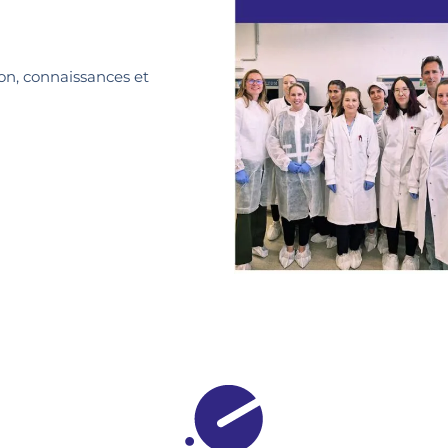
ion,
connaissances
et