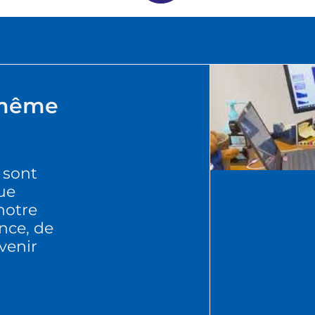
 même
 sont
ue
notre
nce, de
venir