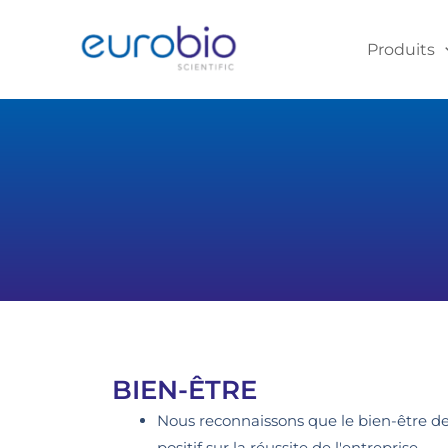
Aller
au
Produits
contenu
BIEN-ÊTRE
Nous reconnaissons que le bien-être d
positif sur la réussite de l'entreprise.