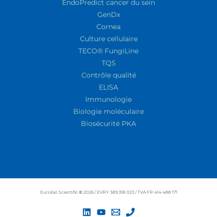
EndoPredict cancer du sein
GenDx
Cornea
Culture cellulaire
TECO® FungiLine
TQS
Contrôle qualité
ELISA
Immunologie
Biologie moléculaire
Biosécurité PKA
Eurobio Scientific
©
2026 / EVRY 389 318 023 / TVA FR 414 488 171