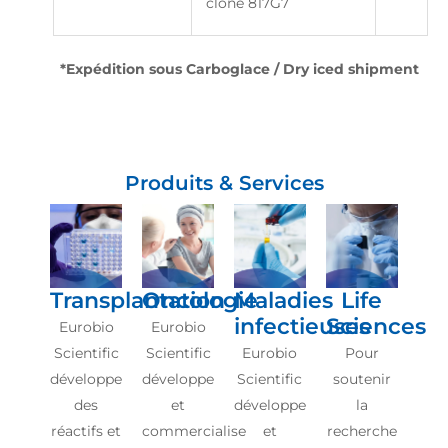
clone 817G7
*Expédition sous Carboglace / Dry iced shipment
Produits & Services
Transplantation
Oncologie
Maladies
Life
infectieuses
Sciences
Eurobio
Eurobio
Scientific
Scientific
Eurobio
Pour
développe
développe
Scientific
soutenir
des
et
développe
la
réactifs et
commercialise
et
recherche