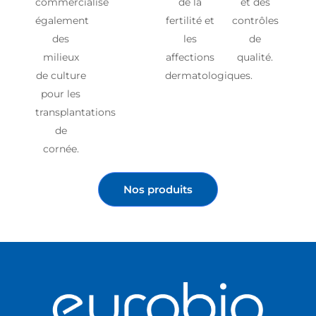
commercialise
de la
et des
également
fertilité et
contrôles
des
les
de
milieux
affections
qualité.
de culture
dermatologiques.
pour les
transplantations
de
cornée.
Nos produits