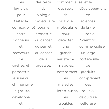
des
des tests
commercialise
et le
logiciels
de
des tests
développement
pour
biologie
de
en
tester la
moléculaire
biologie
sciences
compatibilité
pour le
moléculaire
de la vie,
entre
pronostic
pour
Eurobio
donneurs
du cancer
détecter
Scientific
et
du sein et
une
commercialise
receveurs
du cancer
grande
un large
de
de la
variété de
portefeuille
greffes, et
prostate.
maladies,
de
permettre
notamment
produits
le suivi du
les
comprenant
chimérisme.
maladies
des
Le groupe
infectieuses,
milieux
développe
les
de culture
et
troubles
cellulaire