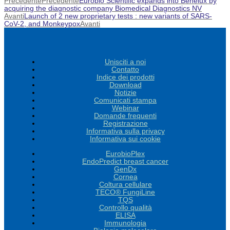
Precedente
Precedente
Eurobio Scientific expands into Benelux by
acquiring the diagnostic company Biomedical Diagnostics NV
Avanti
Launch of 2 new proprietary tests : new variants of SARS-
CoV-2, and Monkeypox
Avanti
Unisciti a noi
Contatto
Indice dei prodotti
Download
Notizie
Comunicati stampa
Webinar
Domande frequenti
Registrazione
Informativa sulla privacy
Informativa sui cookie
EurobioPlex
EndoPredict breast cancer
GenDx
Cornea
Coltura cellulare
TECO® FungiLine
TQS
Controllo qualità
ELISA
Immunologia