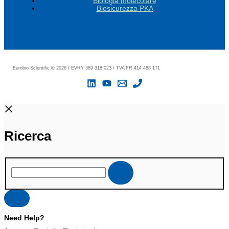
Biologia molecolare
Biosicurezza PKA
Eurobio Scientific
©
2026 / EVRY 389 318 023 / TVA FR 414 488 171
Ricerca
Need Help?