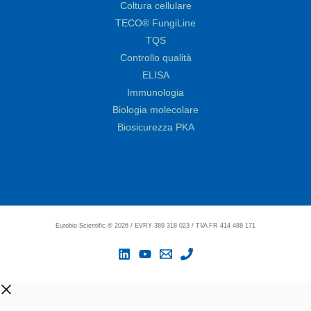
Coltura cellulare
TECO® FungiLine
TQS
Controllo qualità
ELISA
Immunologia
Biologia molecolare
Biosicurezza PKA
Eurobio Scientific
©
2026 / EVRY 389 318 023 / TVA FR 414 488 171