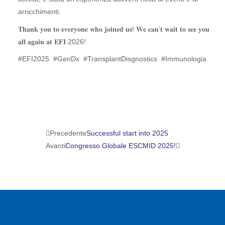
arricchimenti.
𝐓𝐡𝐚𝐧𝐤 𝐲𝐨𝐮 𝐭𝐨 𝐞𝐯𝐞𝐫𝐲𝐨𝐧𝐞 𝐰𝐡𝐨 𝐣𝐨𝐢𝐧𝐞𝐝 𝐮𝐬! 𝐖𝐞 𝐜𝐚𝐧’𝐭 𝐰𝐚𝐢𝐭 𝐭𝐨 𝐬𝐞𝐞 𝐲𝐨𝐮
𝐚𝐥𝐥 𝐚𝐠𝐚𝐢𝐧 𝐚𝐭 𝐄𝐅𝐈 2026!
#
EFI2025
#
GenDx
#
TransplantDisgnostics
#
Immunologia
Precedente
Avanti
Precedente
Successful start into 2025
Avanti
Congresso Globale ESCMID 2025!