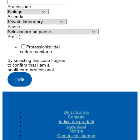
Professione
Azienda
Paese
Profil
*
Professionisti del
settore sanitario
By selecting this case I agree
to confirm that I am a
healthcare professional.
Invia
Unisciti a noi
Contatto
Indice dei prodotti
Download
Notizie
Comunicati stampa