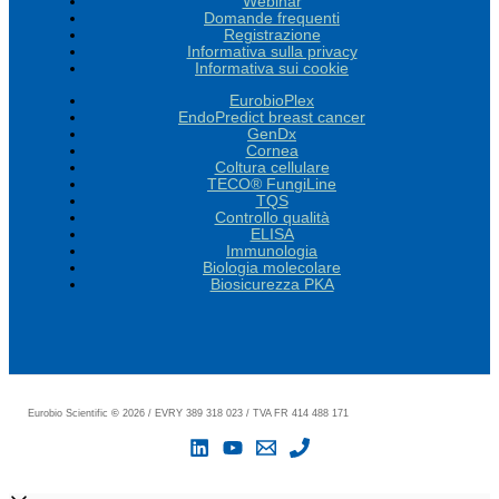
Webinar
Domande frequenti
Registrazione
Informativa sulla privacy
Informativa sui cookie
EurobioPlex
EndoPredict breast cancer
GenDx
Cornea
Coltura cellulare
TECO® FungiLine
TQS
Controllo qualità
ELISA
Immunologia
Biologia molecolare
Biosicurezza PKA
Eurobio Scientific
©
2026 / EVRY 389 318 023 / TVA FR 414 488 171