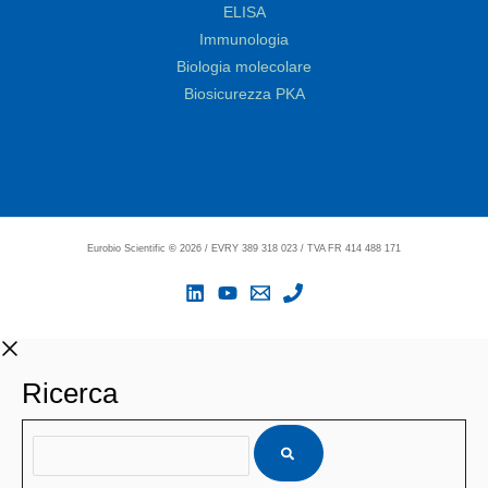
ELISA
Immunologia
Biologia molecolare
Biosicurezza PKA
Eurobio Scientific
©
2026 / EVRY 389 318 023 / TVA FR 414 488 171
Ricerca