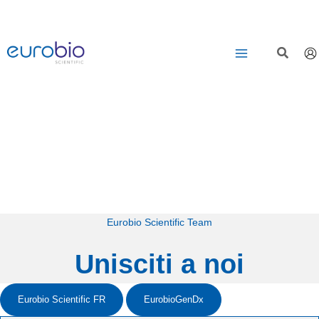
Vai
al
contenuto
Eurobio Scientific Team
Unisciti a noi
Eurobio Scientific FR
EurobioGenDx