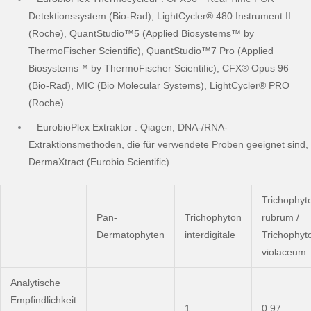
Detektionssystem (Bio-Rad), LightCycler® 480 Instrument II
(Roche), QuantStudio™5 (Applied Biosystems™ by
ThermoFischer Scientific), QuantStudio™7 Pro (Applied
Biosystems™ by ThermoFischer Scientific), CFX® Opus 96
(Bio-Rad), MIC (Bio Molecular Systems), LightCycler® PRO
(Roche)
EurobioPlex Extraktor : Qiagen, DNA-/RNA-
Extraktionsmethoden, die für verwendete Proben geeignet sind,
DermaXtract (Eurobio Scientific)
Trichophyt
Pan-
Trichophyton
rubrum /
Dermatophyten
interdigitale
Trichophyt
violaceum
Analytische
Empfindlichkeit
1
0,97