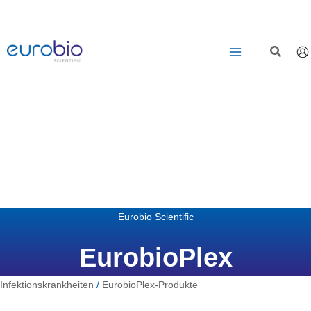
Zum
Inhalt
springen
Eurobio Scientific
EurobioPlex
Infektionskrankheiten
/
EurobioPlex-Produkte