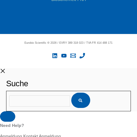
Eurobio Scientific
©
2026 / EVRY 389 318 023 / TVA FR 414 488 171
Suche
Need Help?
Anmeldung
Kontakt
Anmeldung