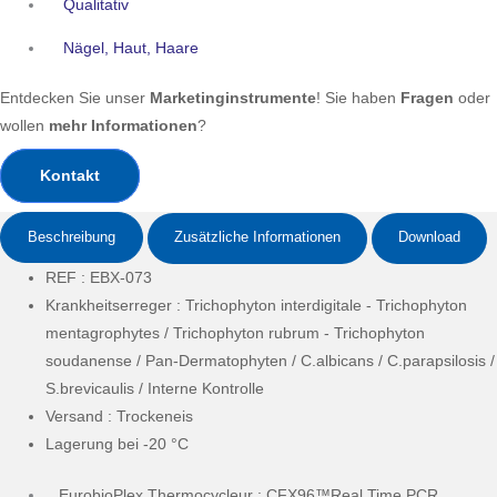
Qualitativ
Nägel, Haut, Haare
Entdecken Sie unser
Marketinginstrumente
! Sie haben
Fragen
oder
wollen
mehr Informationen
?
Kontakt
Beschreibung
Zusätzliche Informationen
Download
REF : EBX-073
Krankheitserreger
: Trichophyton interdigitale - Trichophyton
mentagrophytes / Trichophyton rubrum - Trichophyton
soudanense / Pan-Dermatophyten / C.albicans / C.parapsilosis /
S.brevicaulis / Interne Kontrolle
Versand : Trockeneis
Lagerung bei -20 °C
EurobioPlex Thermocycleur : CFX96™Real Time PCR