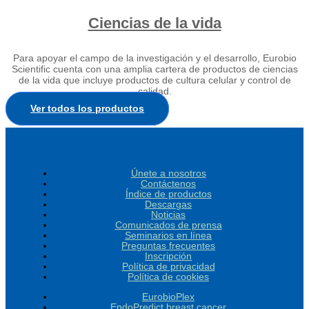
Ciencias de la vida
Para apoyar el campo de la investigación y el desarrollo, Eurobio
Scientific cuenta con una amplia cartera de productos de ciencias
de la vida que incluye productos de cultura celular y control de
calidad.
Ver todos los productos
Únete a nosotros
Contáctenos
Índice de productos
Descargas
Noticias
Comunicados de prensa
Seminarios en línea
Preguntas frecuentes
Inscripción
Política de privacidad
Política de cookies
EurobioPlex
EndoPredict breast cancer