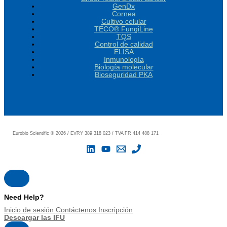
GenDx
Cornea
Cultivo celular
TECO® FungiLine
TQS
Control de calidad
ELISA
Inmunología
Biología molecular
Bioseguridad PKA
Eurobio Scientific
©
2026 / EVRY 389 318 023 / TVA FR 414 488 171
Need Help?
Inicio de sesión
Contáctenos
Inscripción
Descargar las IFU