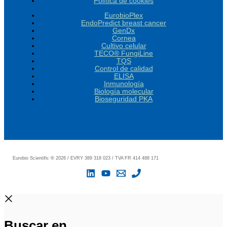
Política de cookies
EurobioPlex
EndoPredict breast cancer
GenDx
Cornea
Cultivo celular
TECO® FungiLine
TQS
Control de calidad
ELISA
Inmunología
Biología molecular
Bioseguridad PKA
Eurobio Scientific
©
2026 / EVRY 389 318 023 / TVA FR 414 488 171
Buscar en