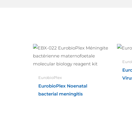
Euro
Euro
Viru
EurobioPlex
EurobioPlex Noenatal
bacterial meningitis