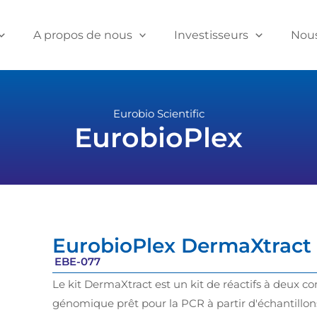
A propos de nous
Investisseurs
Nous
Eurobio Scientific
EurobioPlex
EurobioPlex DermaXtract
EBE-077
Le kit DermaXtract est un kit de réactifs à deux c
génomique prêt pour la PCR à partir d'échantillon