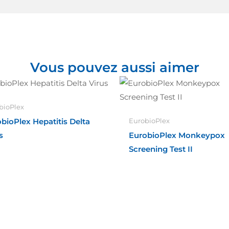
Vous pouvez aussi aimer
bioPlex
bioPlex Hepatitis Delta
EurobioPlex
s
EurobioPlex Monkeypox
Screening Test II