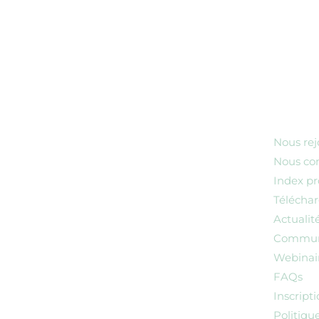
Nous rej
Nous co
Index pr
Télécha
Actualit
Communi
Webinai
FAQs
Inscript
Politiqu