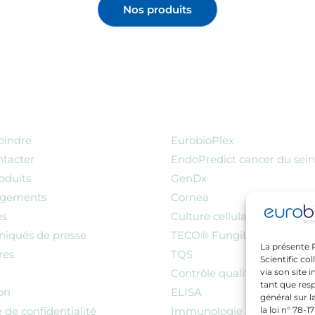
Nos produits
oindre
EurobioPlex
ntacter
EndoPredict cancer du sein
oduits
GenDx
rgements
Cornea
és
Culture cellulaire
qués de presse
TECO® FungiLine
La présente 
res
TQS
Scientific co
via son site 
Contrôle qualité
tant que res
ion
ELISA
général sur l
la loi n° 78-1
e de confidentialité
Immunologie