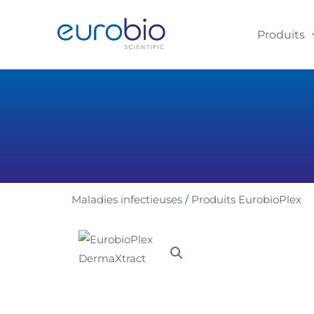
Aller
au
Produits
contenu
Maladies infectieuses
/
Produits EurobioPlex