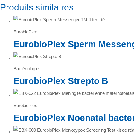
Produits similaires
EurobioPlex
EurobioPlex Sperm Messenger
Bactériologie
EurobioPlex Strepto B
EurobioPlex
EurobioPlex Noenatal bacter