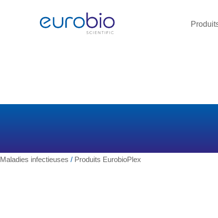
Aller
au
Produit
contenu
Maladies infectieuses
/
Produits EurobioPlex