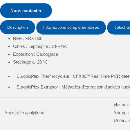
Nous contacter
Description
Informations complémentaires
Télécha
REF : EBX-005
Cibles
: Leptospire / CI-RNA
Expédition : Carboglace
Stockage à -20 °C
EurobioPlex Thermocycleur : CFX96™Real Time PCR detecti
EurobioPlex Extractor : Méthodes d'extraction d'acides nuclé
plasma :
Sensibilité analytique
Sérum : 
Urine : 5