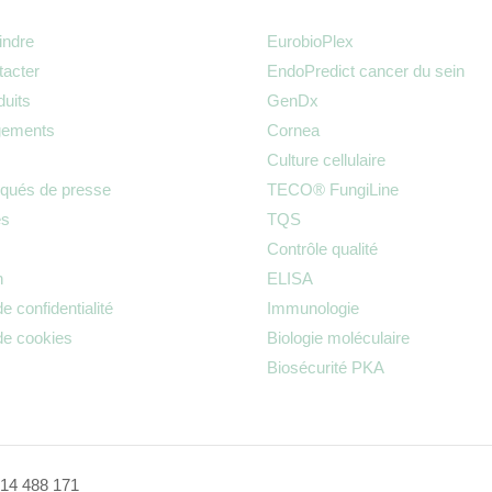
indre
EurobioPlex
acter
EndoPredict cancer du sein
duits
GenDx
gements
Cornea
Culture cellulaire
ués de presse
TECO® FungiLine
es
TQS
Contrôle qualité
n
ELISA
de confidentialité
Immunologie
 de cookies
Biologie moléculaire
Biosécurité PKA
14 488 171