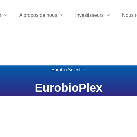
s
A propos de nous
Investisseurs
Nous r
Eurobio Scientific
EurobioPlex